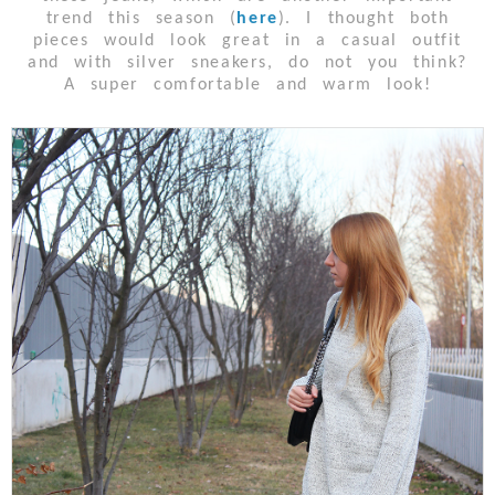
trend this season (
here
). I thought both
pieces would look great in a casual outfit
and with silver sneakers, do not you think?
A super comfortable and warm look!